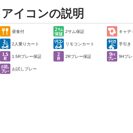
アイコンの説明
昼食付
2サム保証
キャデ
2人乗りカート
リモコンカート
手引き
1.5Rプレー保証
2Rプレー保証
9Hプレ
お試しプレー