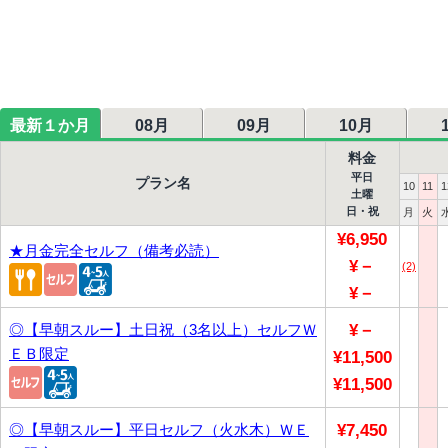
最新１か月
08月
09月
10月
料金
平日
プラン名
10
11
1
土曜
日・祝
月
火
¥6,950
★月金完全セルフ（備考必読）
¥－
(2)
¥－
◎【早朝スルー】土日祝（3名以上）セルフＷ
¥－
ＥＢ限定
¥11,500
¥11,500
◎【早朝スルー】平日セルフ（火水木）ＷＥ
¥7,450