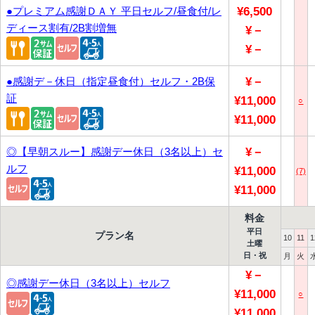
●プレミアム感謝ＤＡＹ 平日セルフ/昼食付/レ
¥6,500
ディース割有/2B割増無
¥－
¥－
●感謝デ－休日（指定昼食付）セルフ・2B保
¥－
証
¥11,000
○
¥11,000
◎【早朝スルー】感謝デー休日（3名以上）セ
¥－
ルフ
¥11,000
(7)
¥11,000
料金
平日
プラン名
10
11
1
土曜
日・祝
月
火
¥－
◎感謝デー休日（3名以上）セルフ
¥11,000
○
¥11,000