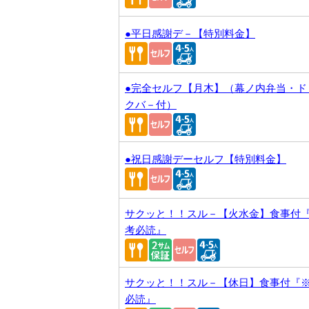
●平日感謝デ－【特別料金】
●完全セルフ【月木】（幕ノ内弁当・ド
クバ－付）
●祝日感謝デーセルフ【特別料金】
サクッと！！スル－【火水金】食事付
考必読』
サクッと！！スル－【休日】食事付『
必読』