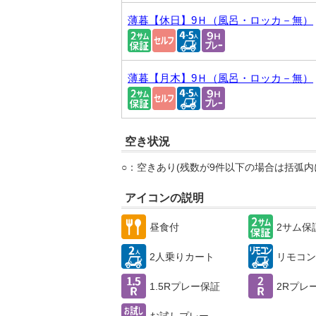
薄暮【休日】9Ｈ（風呂・ロッカ－無）
薄暮【月木】9Ｈ（風呂・ロッカ－無）
空き状況
○：空きあり(残数が9件以下の場合は括弧内
アイコンの説明
昼食付
2サム保
2人乗りカート
リモコン
1.5Rプレー保証
2Rプレ