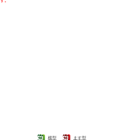
す。

横型
ます型