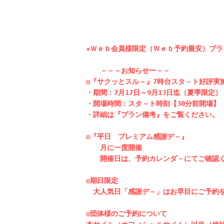
★Ｗｅｂ会員様限定（Ｗｅｂ予約最安）プラ
　　－－－お知らせー－－

◎『サクッとスル－』7時台スタ－ト好評実施
・期間：7月17日～9月13日迄（夏季限定）

・開場時間：スタ－ト時刻【30分前開場】

・詳細は『プラン備考』をご覧ください。

◎『平日　プレミアム感謝デ－』

　　月に一度開催

　　開催日は、予約カレンダ－にてご確認く
◎期日限定

　大人気日「感謝デ－」はお早目にご予約を
◎団体様のご予約について
