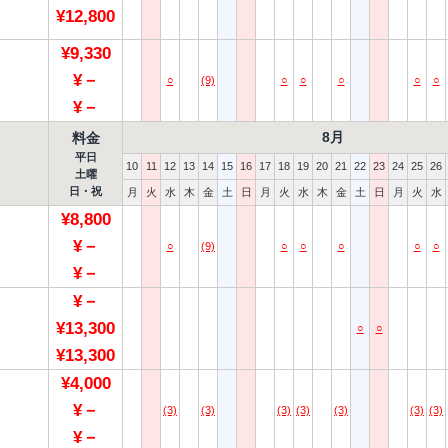
¥12,800
¥9,330
¥－
○
(9)
○
○
○
○
○
¥－
8月
料金
平日
10
11
12
13
14
15
16
17
18
19
20
21
22
23
24
25
26
土曜
日・祝
月
火
水
木
金
土
日
月
火
水
木
金
土
日
月
火
水
¥8,800
¥－
○
(9)
○
○
○
○
○
¥－
¥－
¥13,300
○
○
¥13,300
¥4,000
¥－
(3)
(3)
(3)
(3)
(3)
(3)
(3)
¥－