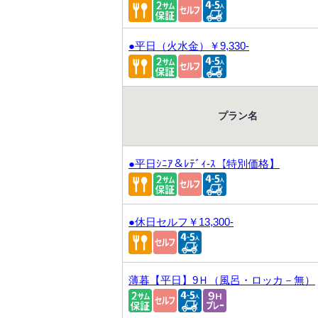
●平日（火水金）￥9,330-
プラン名
●平日ｼﾆｱ＆ﾚﾃﾞｨ-ｽ【特別価格】
●休日セルフ￥13,300-
薄暮【平日】9Ｈ（風呂・ロッカ－無）