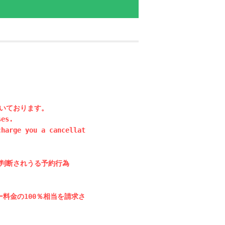
いております。

es.

charge you a cancellat
判断されうる予約行為

料金の100％相当を請求さ