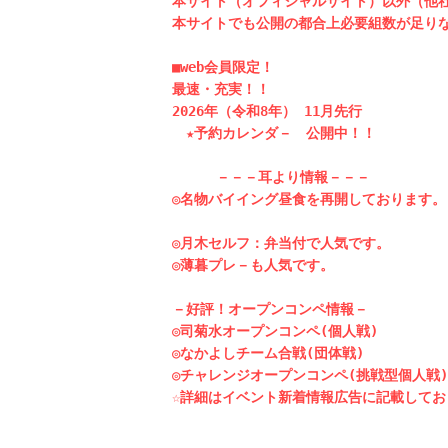
本サイト（オフィシャルサイト）以外（他社
本サイトでも公開の都合上必要組数が足りな
■web会員限定！

最速・充実！！

2026年（令和8年） 11月先行

　★予約カレンダ－　公開中！！

　　  －－－耳より情報－－－

◎名物バイイング昼食を再開しております。
◎月木セルフ：弁当付で人気です。

◎薄暮プレ－も人気です。

－好評！オープンコンペ情報－

◎司菊水オープンコンペ(個人戦)

◎なかよしチーム合戦(団体戦)

◎チャレンジオープンコンペ(挑戦型個人戦)
☆詳細はイベント新着情報広告に記載してお