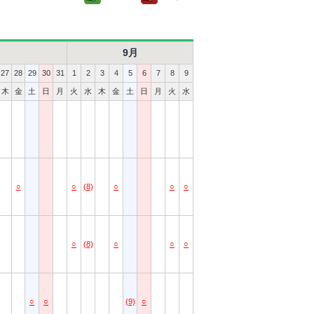
9月
27
28
29
30
31
1
2
3
4
5
6
7
8
9
木
金
土
日
月
火
水
木
金
土
日
月
火
水
○
○
(8)
○
○
○
○
(8)
○
○
○
○
○
(9)
○