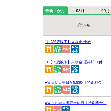
最新１か月
08月
09月
プラン名
◎【39歳以下】火水金 優待
Ｂ【39歳以下】火水金 優待ﾎﾞｰﾙ付
●Ｗｅｂ☆平日￥8,830-【特別料金】
●Ｗｅｂ会員限定☆休日【特別料金】