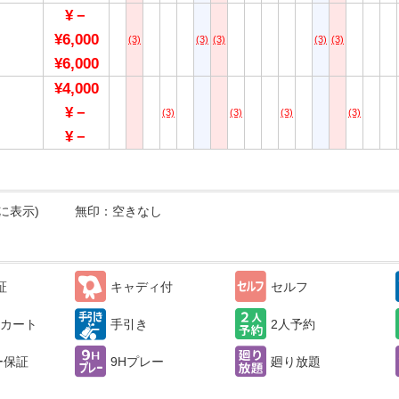
¥－
¥6,000
(3)
(3)
(3)
(3)
(3)
¥6,000
¥4,000
¥－
(3)
(3)
(3)
(3)
¥－
に表示)
無印：空きなし
証
キャディ付
セルフ
カート
手引き
2人予約
ー保証
9Hプレー
廻り放題