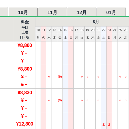
10月
11月
12月
01月
8月
料金
平日
10
11
12
13
14
15
16
17
18
19
20
21
22
23
24
25
26
土曜
日・祝
月
火
水
木
金
土
日
月
火
水
木
金
土
日
月
火
水
¥8,800
¥－
¥－
¥8,800
¥－
○
(9)
○
○
○
○
○
¥－
¥8,830
¥－
○
(9)
○
○
○
○
○
¥－
¥－
¥12,800
○
○