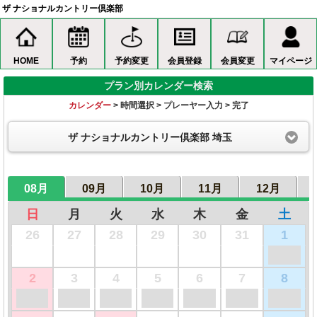
ザ ナショナルカントリー倶楽部
HOME
予約
予約変更
会員登録
会員変更
マイページ
プラン別カレンダー検索
カレンダー
> 時間選択 > プレーヤー入力 > 完了
ザ ナショナルカントリー倶楽部 埼玉
08月
09月
10月
11月
12月
日
月
火
水
木
金
土
26
27
28
29
30
31
1
2
3
4
5
6
7
8