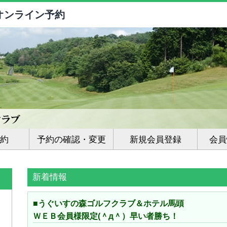
オンライン予約
約
予約の確認・変更
新規会員登録
会員
新着情報
こ
■うぐいすの森ゴルフクラブ＆ホテル馬頭
ＷＥＢ会員様限定(＾д＾）早い者勝ち！