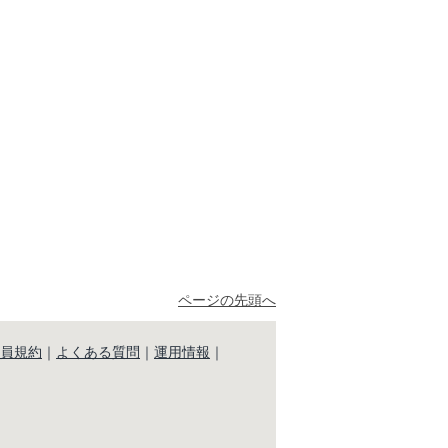
ページの先頭へ
員規約
｜
よくある質問
｜
運用情報
｜