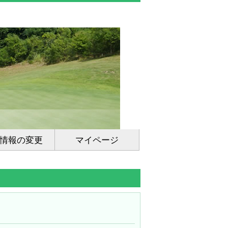
情報の変更
マイページ