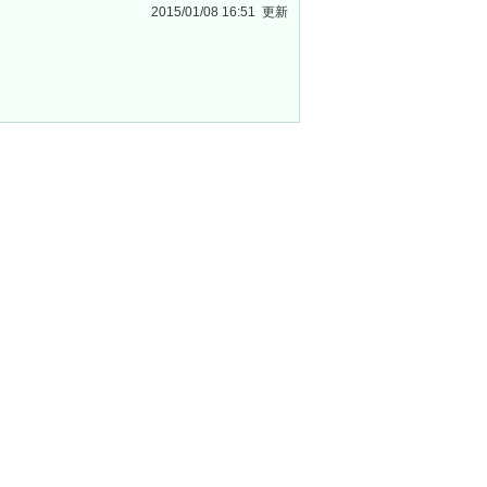
2015/01/08 16:51 更新