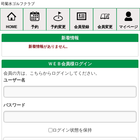
司菊水ゴルフクラブ
<司菊水ゴルフクラブ>オンライン予約
HOME
ゴルフ予約
予約の確認
HOME
予約
予約変更
会員登録
会員変更
マイページ
新着情報
プライバシーポリシー
新着情報がありません。
ＷＥＢ会員様ログイン
会員の方は、こちらからログインしてください。
ユーザー名
また、当ゴルフ場をご利用されるお客様の情報の機密性および安全性
パスワード
ログイン状態を保持
（２）当ゴルフ場が取り扱う不動産物件に関連するその他の当事者の