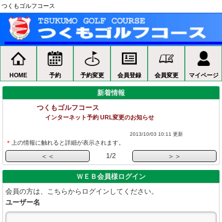
つくもゴルフコース
<つくもゴルフコース>オンライン予約
HOME
ゴルフ予約
予約の確認
プライバシーポリシー
HOME
予約
予約変更
会員登録
会員変更
マイページ
新着情報
つくもゴルフコース
つくもゴル
インターネット予約 URL変更のお知らせ
システム
また、当ゴルフ場をご利用されるお客様の情報の機密性および安全性
2013/10/03 10:11 更新
＊
上の情報に触れると詳細が表示されます。
1
/
2
＜＜
＞＞
ＷＥＢ会員様ログイン
会員の方は、こちらからログインしてください。
ユーザー名
（２）当ゴルフ場が取り扱う不動産物件に関連するその他の当事者の