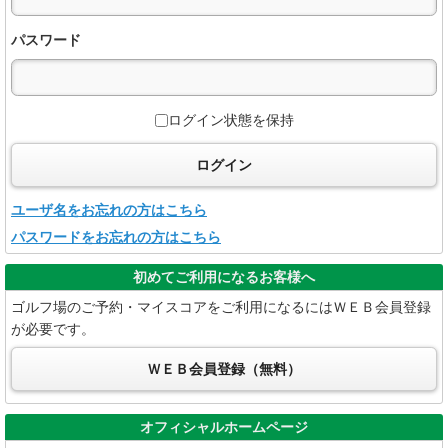
1.当ゴルフ場は、お客様の個人情報を保護するため、個人情報保護
パスワード
ログイン状態を保持
ログイン
ユーザ名をお忘れの方はこちら
3.当ゴルフ場は、お客様と当ゴルフ場との間で合意された場合また
パスワードをお忘れの方はこちら
初めてご利用になるお客様へ
ゴルフ場のご予約・マイスコアをご利用になるにはＷＥＢ会員登録
が必要です。
4.当ゴルフ場は、人種、宗教、信条、民族、門地、本籍地、肉体的
ＷＥＢ会員登録（無料）
オフィシャルホームページ