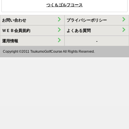
5.当ゴルフ場は、この個人情報保護方針第3条に記載された利用目的
つくもゴルフコース
は一部を当ゴルフ場が許可する当社以外の者に対して委託する場合が
お問い合わせ
プライバシーポリシー
ＷＥＢ会員規約
よくある質問
6.当ゴルフ場は、当ゴルフ場が取り扱うお客様の個人データについ
運用情報
-
Copyright ©2011 TsukumoGolfCourse All Rights Reserved.
7.当ゴルフ場が保有するお客様の個人情報について、お客様が開示、
情報お問い合わせ等窓口までご連絡ください。当ゴルフ場は、お問い