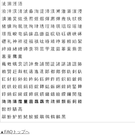
泚 洄 涇 浯
涖 涬 淏 淸 淲 淼 渹 湜 渧 渼 溿 澈 澵 濵 瀅
瀇 瀨 炅 炫 焏 焄 煜 煆 煇 凞 燁 燾 犱 犾 猤
猪 獷 玽 珉 珖 珣 珒 琇 珵 琦 琪 琩 琮 瑢 璉
璟 甁 畯 皂 皜 皞 皛 皦 益 睆 劯 砡 硎 硤 硺
礰 礼 神 祥 禔 福 禛 竑 竧 靖 竫 箞 精 絈 絜
綷 綠 緖 繒 罇 羡 羽 茁 荢 荿 菇 菶 葈 蒴 蕓
蕙 蕫 﨟 薰
蘒 﨡 蠇 裵 訒 訷 詹 誧 誾 諟 諸 諶 譓 譿 賰
賴 贒 赶 﨣 軏 﨤 逸 遧 郞 都 鄕 鄧 釚 釗 釞
釭 釮 釤 釥 鈆 鈐 鈊 鈺 鉀 鈼 鉎 鉙 鉑 鈹 鉧
銧 鉷 鉸 鋧 鋗 鋙 鋐 﨧 鋕 鋠 鋓 錥 錡 鋻 﨨
錞 鋿 錝 錂 鍰 鍗 鎤 鏆 鏞 鏸 鐱 鑅 鑈 閒 隆
﨩 隝 隯 霳 霻 靃 靍 靏 靑 靕 顗 顥 飯 飼 餧
館 馞 驎 髙
髜 魵 魲 鮏 鮱 鮻 鰀 鵰 鵫 鶴 鸙 黑
▲FAQトップへ