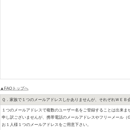
▲FAQトップへ
Ｑ．家族で１つのメールアドレスしかありませんが、それぞれＷＥＢ
１つのメールアドレスで複数のユーザー名をご登録することは出来ま
申し訳ございませんが、携帯電話のメールアドレスやフリーメール（Gmail
お１人様１つのメールアドレスをご用意下さい。