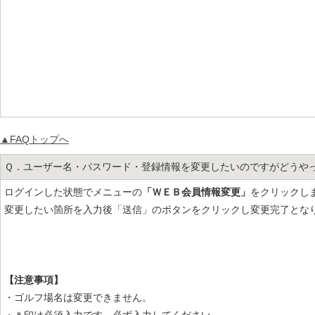
▲FAQトップへ
Ｑ．ユーザー名・パスワード・登録情報を変更したいのですがどうや
ログインした状態でメニューの
「ＷＥＢ会員情報変更」
をクリックし
変更したい箇所を入力後「送信」のボタンをクリックし変更完了とな
【注意事項】
・ゴルフ場名は変更できません。