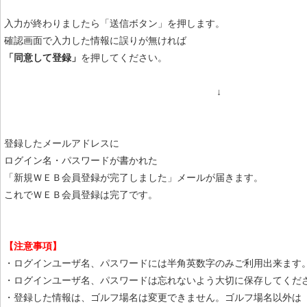
入力が終わりましたら「送信ボタン」を押します。
確認画面で入力した情報に誤りが無ければ
「同意して登録」
を押してください。
↓
登録したメールアドレスに
ログイン名・パスワードが書かれた
「新規ＷＥＢ会員登録が完了しました」メールが届きます。
これでＷＥＢ会員登録は完了です。
【注意事項】
・ログインユーザ名、パスワードには半角英数字のみご利用出来ます
・ログインユーザ名、パスワードは忘れないよう大切に保存してくだ
・登録した情報は、ゴルフ場名は変更できません。ゴルフ場名以外は