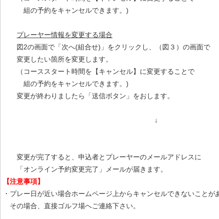
組の予約をキャンセルできます。)
プレーヤー情報を変更する場合
図2の画面で「次へ(組合せ)」をクリックし、（図３）の画面で
変更したい箇所を変更します。
（コーススタート時間を【キャンセル】に変更することで
組の予約をキャンセルできます。)
変更が終わりましたら「送信ボタン」をおします。
↓
変更が完了すると、申込者とプレーヤーのメールアドレスに
「オンライン予約変更完了」メールが届きます。
【注意事項】
・プレー日が近い場合ホームページ上からキャンセルできないことが
その場合、直接ゴルフ場へご連絡下さい。