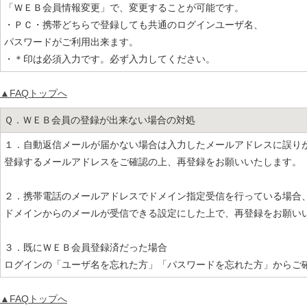
「ＷＥＢ会員情報変更」で、変更することが可能です。
・ＰＣ・携帯どちらで登録しても共通のログインユーザ名、
パスワードがご利用出来ます。
・＊印は必須入力です。必ず入力してください。
▲FAQトップへ
Ｑ．ＷＥＢ会員の登録が出来ない場合の対処
１．自動返信メールが届かない場合は入力したメールアドレスに誤り
登録するメールアドレスをご確認の上、再登録をお願いいたします。
２．携帯電話のメールアドレスでドメイン指定受信を行っている場合
ドメインからのメールが受信できる設定にした上で、再登録をお願い
３．既にＷＥＢ会員登録済だった場合
ログインの「ユーザ名を忘れた方」「パスワードを忘れた方」からご
▲FAQトップへ