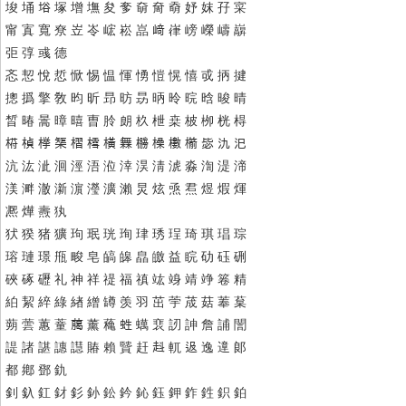
埈 埇 﨏 塚 增 墲 夋 奓 奛 奝 奣 妤 妺 孖 寀
甯 寘 寬 尞 岦 岺 峵 崧 嵓 﨑 嵂 嵭 嶸 嶹 巐
弡 弴 彧 德
忞 恝 悅 悊 惞 惕 愠 惲 愑 愷 愰 憘 戓 抦 揵
摠 撝 擎 敎 昀 昕 昻 昉 昮 昞 昤 晥 晗 晙 晴
晳 暙 暠 暲 暿 曺 朎 朗 杦 枻 桒 柀 栁 桄 棏
﨓 楨 﨔 榘 槢 樰 橫 橆 橳 橾 櫢 櫤 毖 氿 汜
沆 汯 泚 洄 涇 浯 涖 涬 淏 淸 淲 淼 渹 湜 渧
渼 溿 澈 澵 濵 瀅 瀇 瀨 炅 炫 焏 焄 煜 煆 煇
凞 燁 燾 犱
犾 猤 猪 獷 玽 珉 珖 珣 珒 琇 珵 琦 琪 琩 琮
瑢 璉 璟 甁 畯 皂 皜 皞 皛 皦 益 睆 劯 砡 硎
硤 硺 礰 礼 神 祥 禔 福 禛 竑 竧 靖 竫 箞 精
絈 絜 綷 綠 緖 繒 罇 羡 羽 茁 荢 荿 菇 菶 葈
蒴 蕓 蕙 蕫 﨟 薰 蘒 﨡 蠇 裵 訒 訷 詹 誧 誾
諟 諸 諶 譓 譿 賰 賴 贒 赶 﨣 軏 﨤 逸 遧 郞
都 鄕 鄧 釚
釗 釞 釭 釮 釤 釥 鈆 鈐 鈊 鈺 鉀 鈼 鉎 鉙 鉑