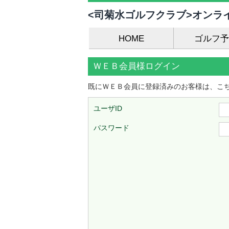
<司菊水ゴルフクラブ>オンラ
HOME
ゴルフ予
ＷＥＢ会員様ログイン
既にＷＥＢ会員に登録済みのお客様は、こ
ユーザID
パスワード