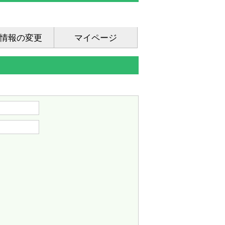
情報の変更
マイページ