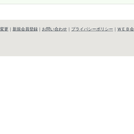
変更
｜
新規会員登録
｜
お問い合わせ
｜
プライバシーポリシー
｜
ＷＥＢ会