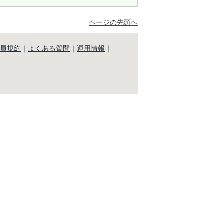
ページの先頭へ
員規約
｜
よくある質問
｜
運用情報
｜